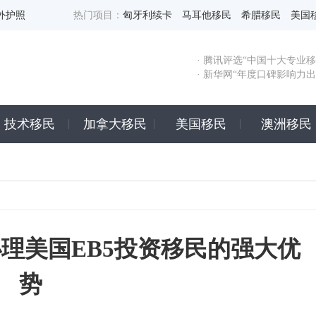
外护照
热门项目：
匈牙利续卡
马耳他移民
希腊移民
美国
· 腾讯评选“中国十大专业移
· 新华网“年度口碑影响力
技术移民
加拿大移民
美国移民
澳洲移民
理美国EB5投资移民的强大优
势