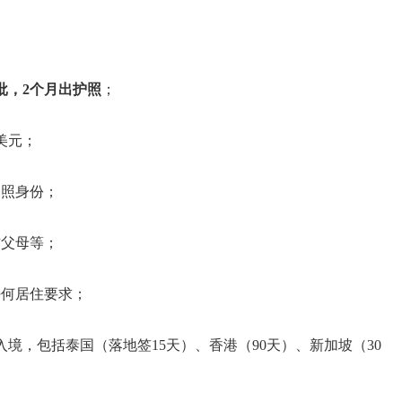
批，2个月出护照
；
美元；
护照身份；
方父母等；
任何居住要求；
入境，包括泰国（落地签15天）、香港（90天）、新加坡（30