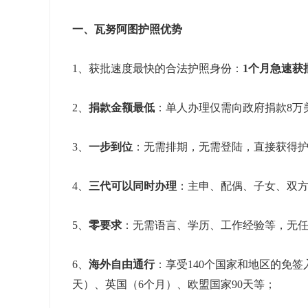
一、瓦努阿图护照优势
1、获批速度最快的合法护照身份：
1个月急速获
2、
捐款金额最低
：单人办理仅需向政府捐款8万
3、
一步到位
：无需排期，无需登陆，直接获得
4、
三代可以同时办理
：主申、配偶、子女、双
5、
零要求
：无需语言、学历、工作经验等，无
6、
海外自由通行
：享受140个国家和地区的免签
天）、英国（6个月）、欧盟国家90天等；