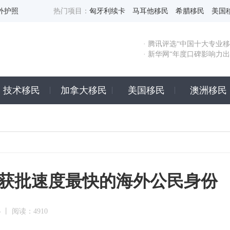
外护照
热门项目：
匈牙利续卡
马耳他移民
希腊移民
美国
· 腾讯评选“中国十大专业移
· 新华网“年度口碑影响力
技术移民
加拿大移民
美国移民
澳洲移民
年获批速度最快的海外公民身份
6 丨 阅读：4910