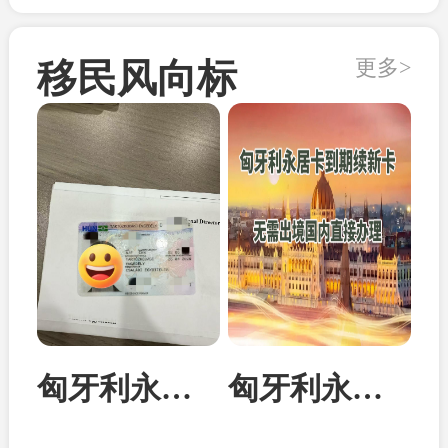
更多>
移民风向标
匈牙利永居卡家属团聚居留卡成功案例
匈牙利永居卡到期续签：换发10年新卡