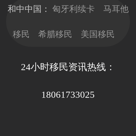
发10年有效
看，以免因政
和中中国：
匈牙利续卡
马耳他
期；目前换新
策因素带来不
卡依旧没有移
必要的经济成
民监的要求，
移民
希腊移民
美国移民
本和时间成
可以放心更新
本。
卡片；换新卡
的办理周期大
24小时移民资讯热线：
约3-4个月，全
程国内等待即
可。
18061733025