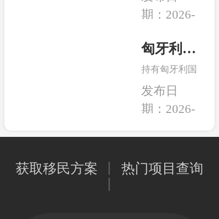
组织和团体正
的养老，还是
期：2026-
式将一纸诉状
出行的自由，
02-05
提交至华盛顿
亦或是给资产
联邦法院，起
匈牙利永居卡到期续签服务：全程国内办理，直接换发10年新卡
和未来多一层
诉特朗普政府
保障，移民身
持有匈牙利国
强推的“金
份的本质其实
债永居卡的家
卡”计划。当
发布日
是一种工具，
人们有福啦！
前建议先行观
能为我所用，
期：2026-
永居卡到期换
望，等待政策
就是适合的好
02-02
发新卡的手
确定明晰之后
工具。
续，可以继续
再行决定。和
在国内直接办
中移民一贯的
获取移民方案
丨
热门项目查询
理，不用登陆
观点是，在移
丨
匈牙利；换发
民政策存在变
的新永居卡，
数或调整风险
移民局直接签
时，少做多