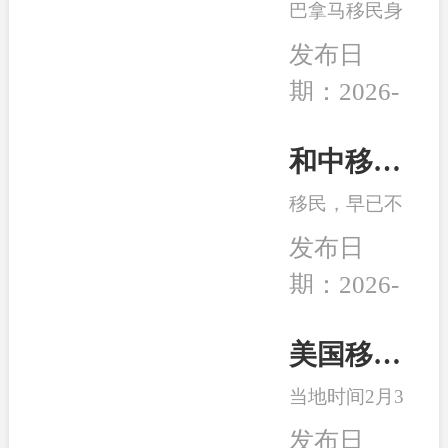
的发展机遇。
巴拿马移民身
未来”为主
份开始受到很
题，吸引了来
发布日
多客户的青
自全球几十个
期：2026-
睐，究其原因
国家的数千位
04-14
在于：身份高
移民行业精
性价比、宽松
和中移民：2026年最适合办理移民身份的6个国家
英、使领馆代
的税务体系、
表及移民局长
移民，早已不
良好的子女教
汇聚一堂，旨
是 “我想去
育、亲民的生
发布日
在搭建一
哪”，而是：
活成本、明确
个“交流、合
期：2026-
这个身份能不
的入籍路径
作、互鉴、共
02-26
能解决当下或
等。
赢”的国际化
未来可能会面
美国移民最新消息：特朗普百万金卡项目被起诉！
平台。
临的问题。无
当地时间2月3
论是为了孩子
日，美国多家
的教育、家人
发布日