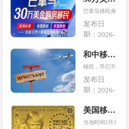
务行业迎来新
局而立，重塑
的发展机遇。
巴拿马移民身
未来”为主
份开始受到很
题，吸引了来
发布日
多客户的青
自全球几十个
期：2026-
睐，究其原因
国家的数千位
04-14
在于：身份高
移民行业精
性价比、宽松
和中移民：2026年最适合办理移民身份的6个国家
英、使领馆代
的税务体系、
表及移民局长
移民，早已不
良好的子女教
汇聚一堂，旨
是 “我想去
育、亲民的生
发布日
在搭建一
哪”，而是：
活成本、明确
个“交流、合
期：2026-
这个身份能不
的入籍路径
作、互鉴、共
02-26
能解决当下或
等。
赢”的国际化
未来可能会面
美国移民最新消息：特朗普百万金卡项目被起诉！
平台。
临的问题。无
当地时间2月3
论是为了孩子