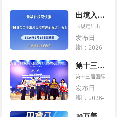
出境入境管理新规发布！移民服务监管升级，哪些机构更值得选择？
《规定》出
台，是我国完
发布日
善出入境管理
期：2026-
制度的重要举
08-04
措。随着国际
交流持续深
第十三届移民行业高峰论坛在南京举行 和中入选诚信专业示范机构
化，越来越多
第十三届国际
家庭萌生海外
移民及出入境
身份规划、子
发布日
服务行业高峰
女教育、全球
期：2026-
论坛在中国南
生活布局等需
04-24
京成功举行,本
求，出入境服
次峰会以“破
30万美元买房送巴拿马永居：高性价比、税务规划、入籍大揭秘！