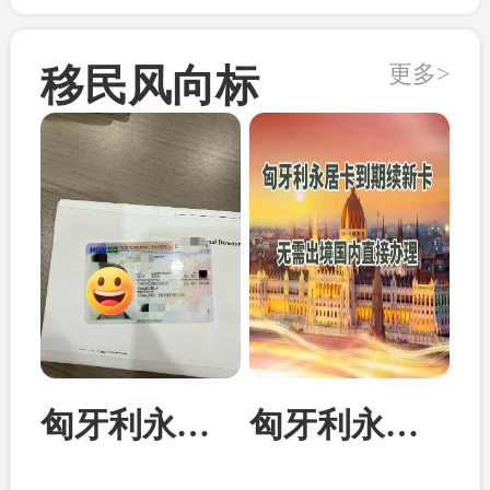
更多>
移民风向标
匈牙利永居卡家属团聚居留卡成功案例
匈牙利永居卡到期续签：换发10年新卡