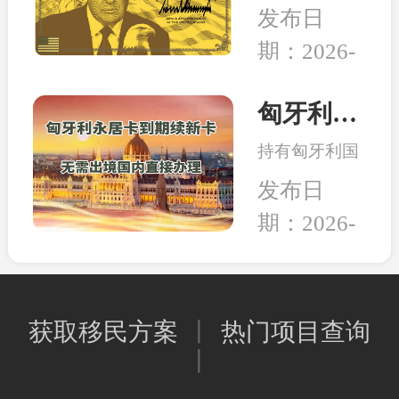
日，美国多家
的教育、家人
发布日
组织和团体正
的养老，还是
期：2026-
式将一纸诉状
出行的自由，
02-05
提交至华盛顿
亦或是给资产
联邦法院，起
匈牙利永居卡到期续签服务：全程国内办理，直接换发10年新卡
和未来多一层
诉特朗普政府
保障，移民身
持有匈牙利国
强推的“金
份的本质其实
债永居卡的家
卡”计划。当
发布日
是一种工具，
人们有福啦！
前建议先行观
能为我所用，
期：2026-
永居卡到期换
望，等待政策
就是适合的好
02-02
发新卡的手
确定明晰之后
工具。
续，可以继续
再行决定。和
在国内直接办
中移民一贯的
获取移民方案
丨
热门项目查询
理，不用登陆
观点是，在移
丨
匈牙利；换发
民政策存在变
的新永居卡，
数或调整风险