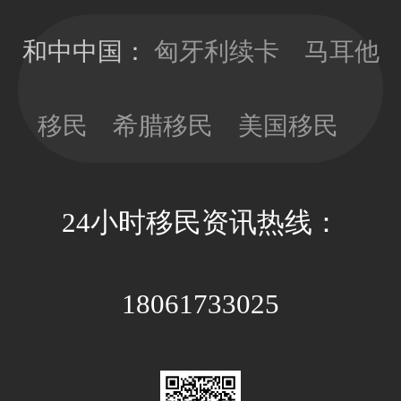
移民局直接签
时，少做多
发10年有效
看，以免因政
和中中国：
匈牙利续卡
马耳他
期；目前换新
策因素带来不
卡依旧没有移
必要的经济成
民监的要求，
移民
希腊移民
美国移民
本和时间成
可以放心更新
本。
卡片；换新卡
的办理周期大
24小时移民资讯热线：
约3-4个月，全
程国内等待即
可。
18061733025