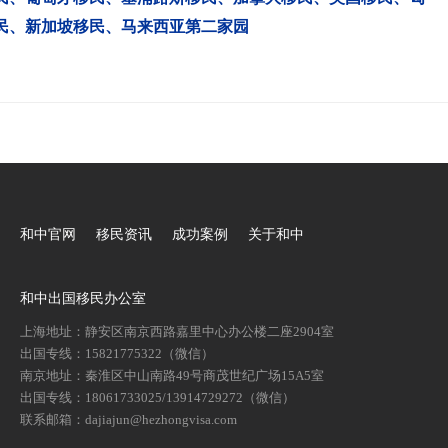
民
、
新加坡移民
、
马来西亚第二家园
和中官网
移民资讯
成功案例
关于和中
和中出国移民办公室
上海地址：静安区南京西路嘉里中心办公楼二座2904室
出国专线：15821775322（微信）
南京地址：秦淮区中山南路49号商茂世纪广场15A5室
出国专线：18061733025/13914729272（微信）
联系邮箱：dajiajun@hezhongvisa.com