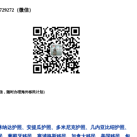
14729272（微信）
信，随时办理海外移民计划）
林纳达护照
、
安提瓜护照
、
多米尼克护照
、
几内亚比绍护照
、
民
、
葡萄牙移民
、
塞浦路斯移民
、
加拿大移民
、
美国移民
、
匈