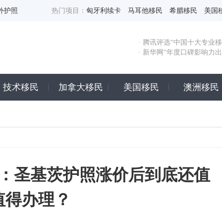
外护照
热门项目：
匈牙利续卡
马耳他移民
希腊移民
美国
· 腾讯评选“中国十大专业移
· 新华网“年度口碑影响力
技术移民
加拿大移民
美国移民
澳洲移民
六：圣基茨护照涨价后到底还值
值得办理？