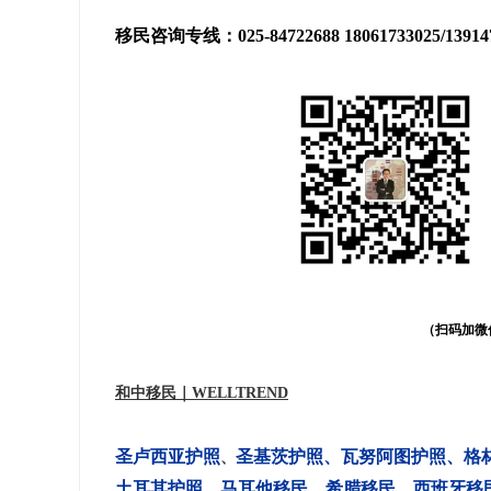
移民咨询专线：025-84722688 18061733025/139
（扫码加微
和中移民｜WELLTREND
圣卢西亚护照
圣基茨护照
、
瓦努阿图护照
、
格
、
土耳其护照
、
马耳他移民
、
希腊移民
、
西班牙移