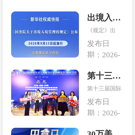
出境入境管理新规发布！移民服务监管升级，哪些机构更值得选择？
《规定》出
台，是我国完
发布日
善出入境管理
期：2026-
制度的重要举
08-04
措。随着国际
交流持续深
第十三届移民行业高峰论坛在南京举行 和中入选诚信专业示范机构
化，越来越多
第十三届国际
家庭萌生海外
移民及出入境
身份规划、子
发布日
服务行业高峰
女教育、全球
期：2026-
论坛在中国南
生活布局等需
04-24
京成功举行,本
求，出入境服
次峰会以“破
30万美元买房送巴拿马永居：高性价比、税务规划、入籍大揭秘！