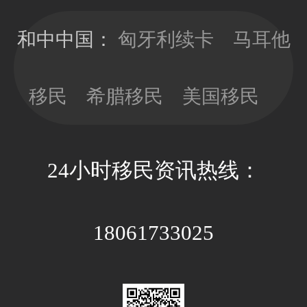
移民局直接签
时，少做多
发10年有效
看，以免因政
和中中国：
匈牙利续卡
马耳他
期；目前换新
策因素带来不
卡依旧没有移
必要的经济成
民监的要求，
移民
希腊移民
美国移民
本和时间成
可以放心更新
本。
卡片；换新卡
的办理周期大
24小时移民资讯热线：
约3-4个月，全
程国内等待即
可。
18061733025