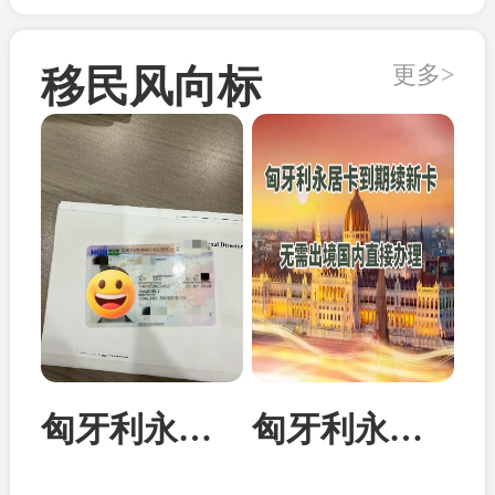
更多>
移民风向标
匈牙利永居卡家属团聚居留卡成功案例
匈牙利永居卡到期续签：换发10年新卡