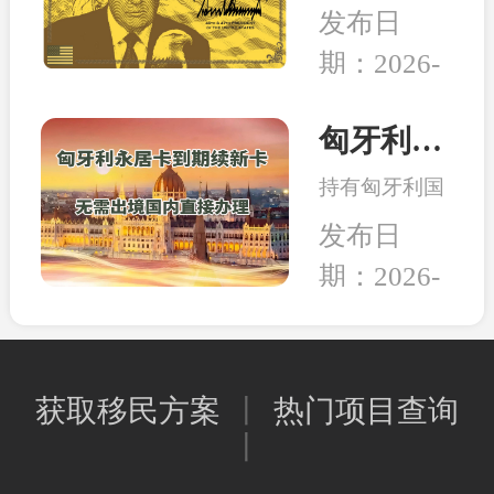
日，美国多家
的教育、家人
发布日
组织和团体正
的养老，还是
期：2026-
式将一纸诉状
出行的自由，
02-05
提交至华盛顿
亦或是给资产
联邦法院，起
匈牙利永居卡到期续签服务：全程国内办理，直接换发10年新卡
和未来多一层
诉特朗普政府
保障，移民身
持有匈牙利国
强推的“金
份的本质其实
债永居卡的家
卡”计划。当
发布日
是一种工具，
人们有福啦！
前建议先行观
能为我所用，
期：2026-
永居卡到期换
望，等待政策
就是适合的好
02-02
发新卡的手
确定明晰之后
工具。
续，可以继续
再行决定。和
在国内直接办
中移民一贯的
获取移民方案
丨
热门项目查询
理，不用登陆
观点是，在移
丨
匈牙利；换发
民政策存在变
的新永居卡，
数或调整风险