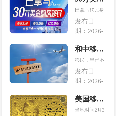
务行业迎来新
局而立，重塑
的发展机遇。
巴拿马移民身
未来”为主
份开始受到很
题，吸引了来
发布日
多客户的青
自全球几十个
期：2026-
睐，究其原因
国家的数千位
04-14
在于：身份高
移民行业精
性价比、宽松
和中移民：2026年最适合办理移民身份的6个国家
英、使领馆代
的税务体系、
表及移民局长
移民，早已不
良好的子女教
汇聚一堂，旨
是 “我想去
育、亲民的生
发布日
在搭建一
哪”，而是：
活成本、明确
个“交流、合
期：2026-
这个身份能不
的入籍路径
作、互鉴、共
02-26
能解决当下或
等。
赢”的国际化
未来可能会面
美国移民最新消息：特朗普百万金卡项目被起诉！
平台。
临的问题。无
当地时间2月3
论是为了孩子