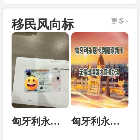
更多>
移民风向标
匈牙利永居卡家属团聚居留卡成功案例
匈牙利永居卡到期续签：换发10年新卡