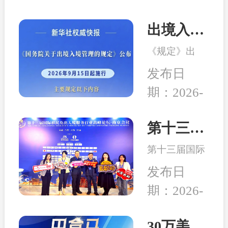
出境入境管理新规发布！移民服务监管升级，哪些机构更值得选择？
《规定》出
台，是我国完
发布日
善出入境管理
期：2026-
制度的重要举
08-04
措。随着国际
交流持续深
第十三届移民行业高峰论坛在南京举行 和中入选诚信专业示范机构
化，越来越多
第十三届国际
家庭萌生海外
移民及出入境
身份规划、子
发布日
服务行业高峰
女教育、全球
期：2026-
论坛在中国南
生活布局等需
04-24
京成功举行,本
求，出入境服
次峰会以“破
30万美元买房送巴拿马永居：高性价比、税务规划、入籍大揭秘！