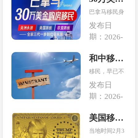
务行业迎来新
局而立，重塑
的发展机遇。
巴拿马移民身
未来”为主
份开始受到很
题，吸引了来
发布日
多客户的青
自全球几十个
期：2026-
睐，究其原因
国家的数千位
04-14
在于：身份高
移民行业精
性价比、宽松
和中移民：2026年最适合办理移民身份的6个国家
英、使领馆代
的税务体系、
表及移民局长
移民，早已不
良好的子女教
汇聚一堂，旨
是 “我想去
育、亲民的生
发布日
在搭建一
哪”，而是：
活成本、明确
个“交流、合
期：2026-
这个身份能不
的入籍路径
作、互鉴、共
02-26
能解决当下或
等。
赢”的国际化
未来可能会面
美国移民最新消息：特朗普百万金卡项目被起诉！
平台。
临的问题。无
当地时间2月3
论是为了孩子