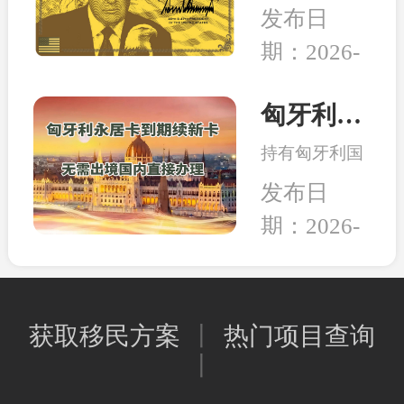
日，美国多家
的教育、家人
发布日
组织和团体正
的养老，还是
期：2026-
式将一纸诉状
出行的自由，
02-05
提交至华盛顿
亦或是给资产
联邦法院，起
匈牙利永居卡到期续签服务：全程国内办理，直接换发10年新卡
和未来多一层
诉特朗普政府
保障，移民身
持有匈牙利国
强推的“金
份的本质其实
债永居卡的家
卡”计划。当
发布日
是一种工具，
人们有福啦！
前建议先行观
能为我所用，
期：2026-
永居卡到期换
望，等待政策
就是适合的好
02-02
发新卡的手
确定明晰之后
工具。
续，可以继续
再行决定。和
在国内直接办
中移民一贯的
获取移民方案
丨
热门项目查询
理，不用登陆
观点是，在移
丨
匈牙利；换发
民政策存在变
的新永居卡，
数或调整风险