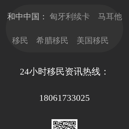
移民局直接签
时，少做多
发10年有效
看，以免因政
和中中国：
匈牙利续卡
马耳他
期；目前换新
策因素带来不
卡依旧没有移
必要的经济成
民监的要求，
移民
希腊移民
美国移民
本和时间成
可以放心更新
本。
卡片；换新卡
的办理周期大
24小时移民资讯热线：
约3-4个月，全
程国内等待即
可。
18061733025