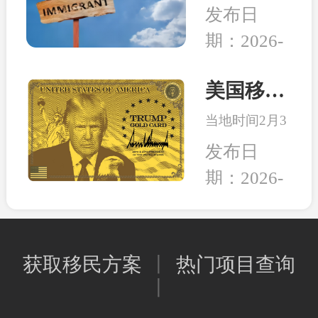
是 “我想去
育、亲民的生
发布日
在搭建一
哪”，而是：
活成本、明确
个“交流、合
期：2026-
这个身份能不
的入籍路径
作、互鉴、共
02-26
能解决当下或
等。
赢”的国际化
未来可能会面
美国移民最新消息：特朗普百万金卡项目被起诉！
平台。
临的问题。无
当地时间2月3
论是为了孩子
日，美国多家
的教育、家人
发布日
组织和团体正
的养老，还是
期：2026-
式将一纸诉状
出行的自由，
02-05
提交至华盛顿
亦或是给资产
联邦法院，起
和未来多一层
诉特朗普政府
保障，移民身
获取移民方案
丨
热门项目查询
强推的“金
份的本质其实
丨
卡”计划。当
是一种工具，
前建议先行观
能为我所用，