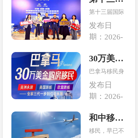
办理海外公民
化，越来越多
身份都需坚守
第十三届国际
家庭萌生海外
政策底线，完
移民及出入境
身份规划、子
发布日
整履行法定投
服务行业高峰
女教育、全球
资要求，规避
期：2026-
论坛在中国南
生活布局等需
终身身份与资
04-24
京成功举行,本
求，出入境服
产风险。
次峰会以“破
30万美元买房送巴拿马永居：高性价比、税务规划、入籍大揭秘！
务行业迎来新
局而立，重塑
的发展机遇。
巴拿马移民身
未来”为主
份开始受到很
题，吸引了来
发布日
多客户的青
自全球几十个
期：2026-
睐，究其原因
国家的数千位
04-14
在于：身份高
移民行业精
性价比、宽松
和中移民：2026年最适合办理移民身份的6个国家
英、使领馆代
的税务体系、
表及移民局长
移民，早已不
良好的子女教
汇聚一堂，旨