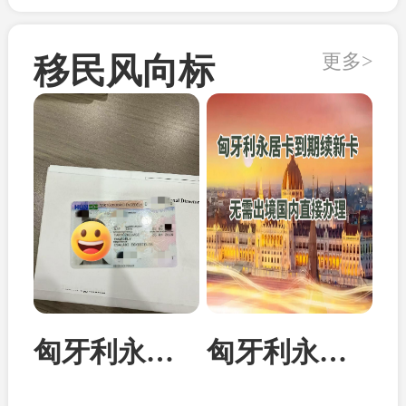
更多>
移民风向标
匈牙利永居卡家属团聚居留卡成功案例
匈牙利永居卡到期续签：换发10年新卡