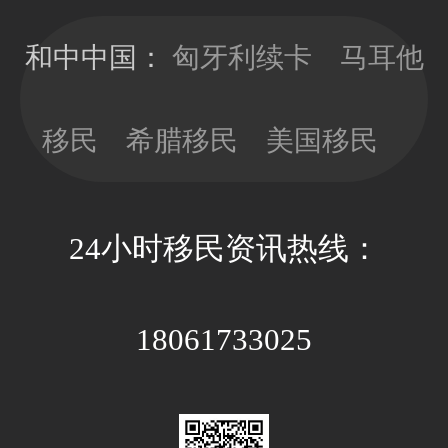
望，等待政策
就是适合的好
确定明晰之后
工具。
和中中国：
匈牙利续卡
马耳他
再行决定。和
中移民一贯的
观点是，在移
移民
希腊移民
美国移民
民政策存在变
数或调整风险
时，少做多
24小时移民资讯热线：
看，以免因政
策因素带来不
必要的经济成
本和时间成
18061733025
本。