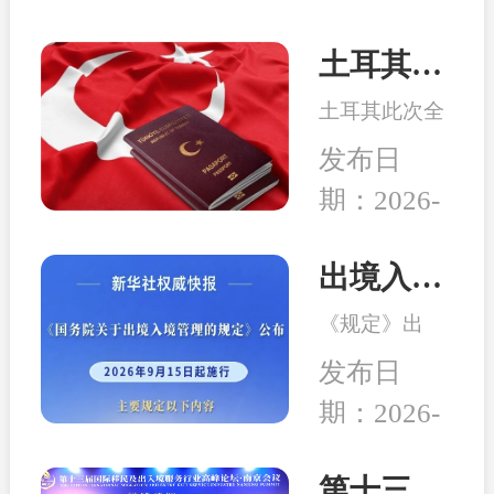
土耳其入籍违规大清理！超6000人土耳其公民身份作废
土耳其此次全
国范围投资入
发布日
籍清查释放明
期：2026-
确信号：各国
08-10
投资移民项目
合规审查只会
出境入境管理新规发布！移民服务监管升级，哪些机构更值得选择？
持续收紧，依
《规定》出
靠材料造假、
台，是我国完
制度漏洞换取
发布日
善出入境管理
身份的时代彻
期：2026-
制度的重要举
底落幕。无论
08-04
措。随着国际
新老投资人，
交流持续深
第十三届移民行业高峰论坛在南京举行 和中入选诚信专业示范机构