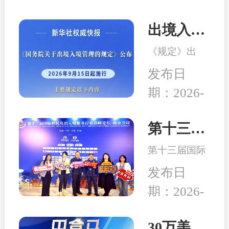
出境入境管理新规发布！移民服务监管升级，哪些机构更值得选择？
《规定》出
台，是我国完
发布日
善出入境管理
期：2026-
制度的重要举
08-04
措。随着国际
交流持续深
第十三届移民行业高峰论坛在南京举行 和中入选诚信专业示范机构
化，越来越多
第十三届国际
家庭萌生海外
移民及出入境
身份规划、子
发布日
服务行业高峰
女教育、全球
期：2026-
论坛在中国南
生活布局等需
04-24
京成功举行,本
求，出入境服
次峰会以“破
30万美元买房送巴拿马永居：高性价比、税务规划、入籍大揭秘！