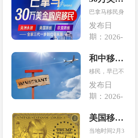
务行业迎来新
局而立，重塑
的发展机遇。
巴拿马移民身
未来”为主
份开始受到很
题，吸引了来
发布日
多客户的青
自全球几十个
期：2026-
睐，究其原因
国家的数千位
04-14
在于：身份高
移民行业精
性价比、宽松
和中移民：2026年最适合办理移民身份的6个国家
英、使领馆代
的税务体系、
表及移民局长
移民，早已不
良好的子女教
汇聚一堂，旨
是 “我想去
育、亲民的生
发布日
在搭建一
哪”，而是：
活成本、明确
个“交流、合
期：2026-
这个身份能不
的入籍路径
作、互鉴、共
02-26
能解决当下或
等。
赢”的国际化
未来可能会面
美国移民最新消息：特朗普百万金卡项目被起诉！
平台。
临的问题。无
当地时间2月3
论是为了孩子