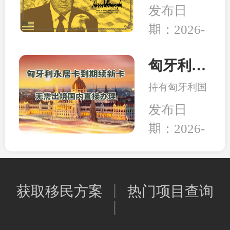
日，美国多家
的教育、家人
发布日
组织和团体正
的养老，还是
期：2026-
式将一纸诉状
出行的自由，
02-05
提交至华盛顿
亦或是给资产
联邦法院，起
匈牙利永居卡到期续签服务：全程国内办理，直接换发10年新卡
和未来多一层
诉特朗普政府
保障，移民身
持有匈牙利国
强推的“金
份的本质其实
债永居卡的家
卡”计划。当
发布日
是一种工具，
人们有福啦！
前建议先行观
能为我所用，
期：2026-
永居卡到期换
望，等待政策
就是适合的好
02-02
发新卡的手
确定明晰之后
工具。
续，可以继续
再行决定。和
在国内直接办
中移民一贯的
获取移民方案
丨
热门项目查询
理，不用登陆
观点是，在移
丨
匈牙利；换发
民政策存在变
的新永居卡，
数或调整风险