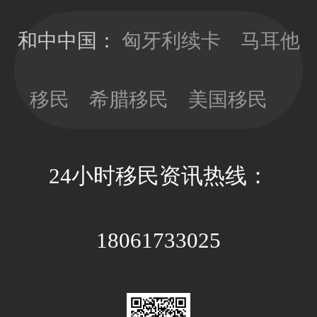
移民局直接签
时，少做多
发10年有效
看，以免因政
和中中国：
匈牙利续卡
马耳他
期；目前换新
策因素带来不
卡依旧没有移
必要的经济成
民监的要求，
移民
希腊移民
美国移民
本和时间成
可以放心更新
本。
卡片；换新卡
的办理周期大
24小时移民资讯热线：
约3-4个月，全
程国内等待即
可。
18061733025