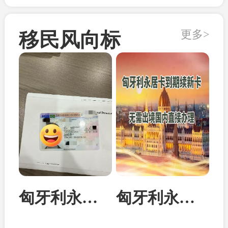
更多>
移民风向标
匈牙利永居卡家属团聚居留卡成功案例
匈牙利永居卡到期续签：换发10年新卡