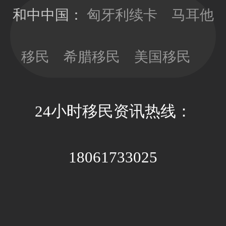
发10年有效
看，以免因政
和中中国：
匈牙利续卡
马耳他
期；目前换新
策因素带来不
卡依旧没有移
必要的经济成
民监的要求，
移民
希腊移民
美国移民
本和时间成
可以放心更新
本。
卡片；换新卡
的办理周期大
24小时移民资讯热线：
约3-4个月，全
程国内等待即
可。
18061733025