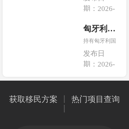
组织和团体正
的养老，还是
期：2026-
式将一纸诉状
出行的自由，
02-05
提交至华盛顿
亦或是给资产
联邦法院，起
匈牙利永居卡到期续签服务：全程国内办理，直接换发10年新卡
和未来多一层
诉特朗普政府
保障，移民身
持有匈牙利国
强推的“金
份的本质其实
债永居卡的家
卡”计划。当
发布日
是一种工具，
人们有福啦！
前建议先行观
能为我所用，
期：2026-
永居卡到期换
望，等待政策
就是适合的好
02-02
发新卡的手
确定明晰之后
工具。
续，可以继续
再行决定。和
在国内直接办
中移民一贯的
获取移民方案
丨
热门项目查询
理，不用登陆
观点是，在移
丨
匈牙利；换发
民政策存在变
的新永居卡，
数或调整风险
移民局直接签
时，少做多