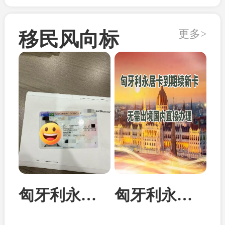
更多>
移民风向标
匈牙利永居卡家属团聚居留卡成功案例
匈牙利永居卡到期续签：换发10年新卡