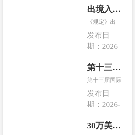
出境入境管理新规发布！移民服务监管升级，哪些机构更值得选择？
《规定》出
台，是我国完
发布日
善出入境管理
期：2026-
制度的重要举
08-04
措。随着国际
交流持续深
第十三届移民行业高峰论坛在南京举行 和中入选诚信专业示范机构
化，越来越多
第十三届国际
家庭萌生海外
移民及出入境
身份规划、子
发布日
服务行业高峰
女教育、全球
期：2026-
论坛在中国南
生活布局等需
04-24
京成功举行,本
求，出入境服
次峰会以“破
30万美元买房送巴拿马永居：高性价比、税务规划、入籍大揭秘！
务行业迎来新
局而立，重塑