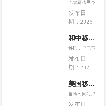
的发展机遇。
巴拿马移民身
未来”为主
份开始受到很
题，吸引了来
发布日
多客户的青
自全球几十个
期：2026-
睐，究其原因
国家的数千位
04-14
在于：身份高
移民行业精
性价比、宽松
和中移民：2026年最适合办理移民身份的6个国家
英、使领馆代
的税务体系、
表及移民局长
移民，早已不
良好的子女教
汇聚一堂，旨
是 “我想去
育、亲民的生
发布日
在搭建一
哪”，而是：
活成本、明确
个“交流、合
期：2026-
这个身份能不
的入籍路径
作、互鉴、共
02-26
能解决当下或
等。
赢”的国际化
未来可能会面
美国移民最新消息：特朗普百万金卡项目被起诉！
平台。
临的问题。无
当地时间2月3
论是为了孩子
日，美国多家
的教育、家人
发布日