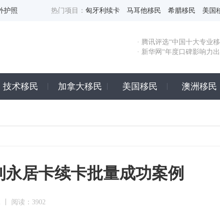
外护照
热门项目：
匈牙利续卡
马耳他移民
希腊移民
美国
· 腾讯评选“中国十大专业移
· 新华网“年度口碑影响力
技术移民
加拿大移民
美国移民
澳洲移民
匈牙利永居卡续卡批量成功案例
2 丨 阅读：3902