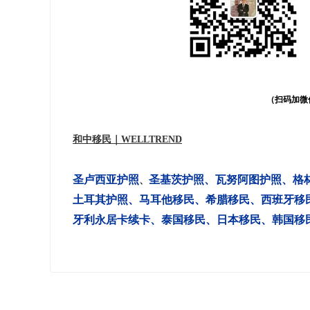
（扫码加微
和中移民｜WELLTREND
圣卢西亚护照
圣基茨护照
、
瓦努阿图护照
、
格
、
土耳其护照
、
马耳他移民
、
希腊移民
、
西班牙移
牙利永居卡续卡
、
泰国移民
、
日本移民
、
韩国移