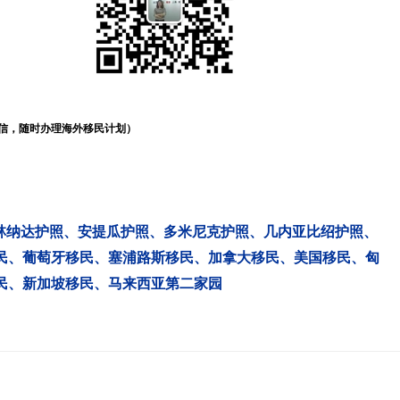
信，随时办理海外移民计划）
林纳达护照
、
安提瓜护照
、
多米尼克护照
、
几内亚比绍护照
、
民
、
葡萄牙移民
、
塞浦路斯移民
、
加拿大移民
、
美国移民
、
匈
民
、
新加坡移民
、
马来西亚第二家园