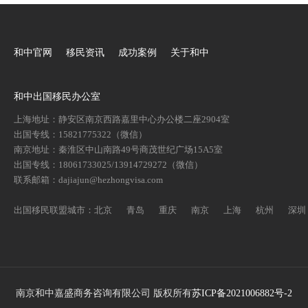
和中官网
移民资讯
成功案例
关于和中
和中出国移民办公室
上海地址：静安区南京西路嘉里中心办公楼二座2904室
出国专线：15821775322（微信）
南京地址：秦淮区中山南路49号商茂世纪广场15A5室
出国专线：18061733025/13914729272（微信）
联系邮箱：dajiajun@hezhongvisa.com
出国移民联盟城市：北京 青岛 重庆 南京 上海 杭州 深圳
南京和中嘉盛商务咨询有限公司 版权所有
苏ICP备2021006882号-2